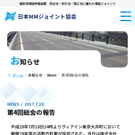
橋梁用埋設伸縮装置
防水性・耐久性・施工性に優れた埋設ジョイント
日本MMジョイント協会
お
知らせ
ホーム
お知らせ
News
第4回総会の報告
NEWS
2017.7.18
第4回総会の報告
平成29年7月18日14時よりヴィアイン東京大井町において
開催29年度の活動方針案が採択された。当日は株式会社