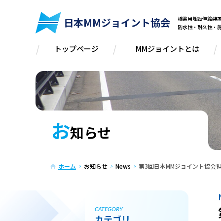
橋梁用埋設伸縮
日本MMジョイント協会
防水性・耐久性・
トップページ
MMジョイントとは
お
知らせ
ホーム
お知らせ
News
第3回日本MMジョイント協会
CATEGORY
カテゴリ