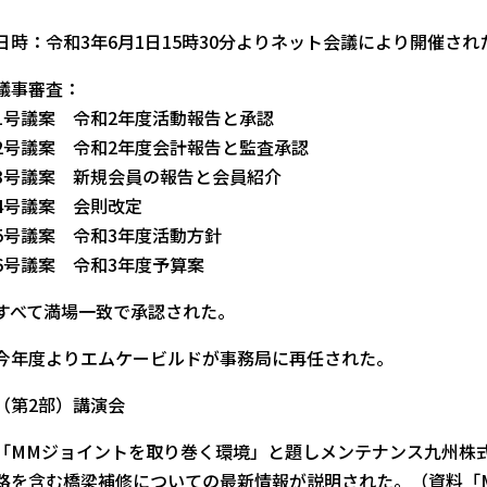
日時：令和3年6月1日15時30分よりネット会議により開催され
議事審査：
1号議案 令和2年度活動報告と承認
2号議案 令和2年度会計報告と監査承認
3号議案 新規会員の報告と会員紹介
4号議案 会則改定
5号議案 令和3年度活動方針
6号議案 令和3年度予算案
すべて満場一致で承認された。
今年度よりエムケービルドが事務局に再任された。
（第2部）講演会
「MMジョイントを取り巻く環境」と題しメンテナンス九州株
路を含む橋梁補修についての最新情報が説明された。（資料「