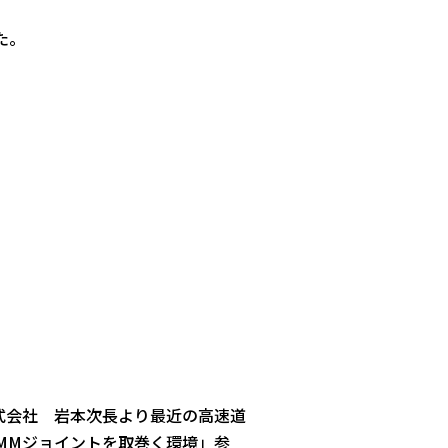
た。
式会社 岩本次長より最近の高速道
MMジョイントを取巻く環境」参