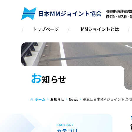
橋梁用埋設伸縮
日本MMジョイント協会
防水性・耐久性・
トップページ
MMジョイントとは
お
知らせ
ホーム
お知らせ
News
第五回日本MＭジョイント協会
CATEGORY
カテゴリ