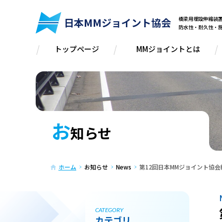
橋梁用埋設伸縮
日本MMジョイント協会
防水性・耐久性・
トップページ
MMジョイントとは
お
知らせ
ホーム
お知らせ
News
第12回日本MMジョイント協
CATEGORY
カテゴリ