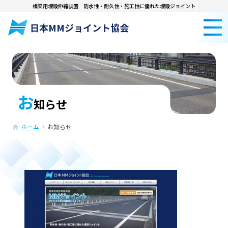
橋梁用埋設伸縮装置
防水性・耐久性・施工性に優れた埋設ジョイント
日本MMジョイント協会
お
知らせ
ホーム
お知らせ